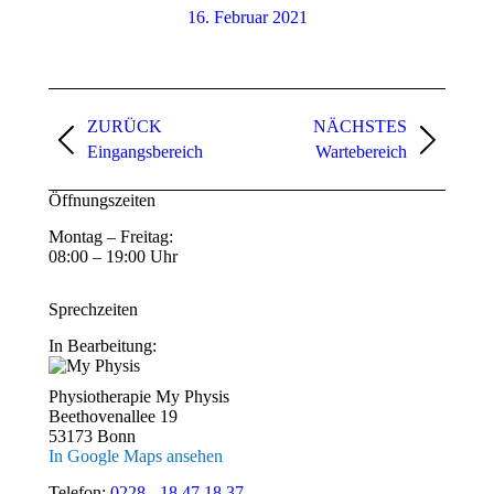
16. Februar 2021
Album-
ZURÜCK
NÄCHSTES
Navigation
Vorheriges
Nächstes
Eingangsbereich
Wartebereich
Album:
Album:
Öffnungszeiten
Montag – Freitag:
08:00 – 19:00 Uhr
Sprechzeiten
In Bearbeitung:
Physiotherapie My Physis
Beethovenallee 19
53173 Bonn
In Google Maps ansehen
Telefon:
0228 - 18 47 18 37